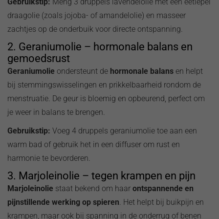
Gebruikstip:
Meng 3 druppels lavendelolie met een eetlepel
draagolie (zoals jojoba- of amandelolie) en masseer
zachtjes op de onderbuik voor directe ontspanning.
2. Geraniumolie – hormonale balans en
gemoedsrust
Geraniumolie
ondersteunt de
hormonale balans
en helpt
bij stemmingswisselingen en prikkelbaarheid rondom de
menstruatie. De geur is bloemig en opbeurend, perfect om
je weer in balans te brengen.
Gebruikstip:
Voeg 4 druppels geraniumolie toe aan een
warm bad of gebruik het in een diffuser om rust en
harmonie te bevorderen.
3. Marjoleinolie – tegen krampen en pijn
Marjoleinolie
staat bekend om haar
ontspannende en
pijnstillende werking op spieren
. Het helpt bij buikpijn en
krampen, maar ook bij spanning in de onderrug of benen