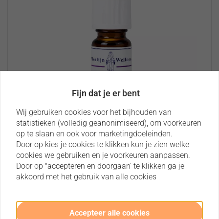
Fijn dat je er bent
Wij gebruiken cookies voor het bijhouden van
statistieken (volledig geanonimiseerd), om voorkeuren
op te slaan en ook voor marketingdoeleinden.
Door op kies je cookies te klikken kun je zien welke
cookies we gebruiken en je voorkeuren aanpassen.
Door op "accepteren en doorgaan' te klikken ga je
Lavendel etherische olie (Officinalis) –
akkoord met het gebruik van alle cookies
Merlijn Wellness
Nog geen beoordelingen
Lavendel etherische olie heeft een zachte,
Accepteer alle cookies
bloemige geur...