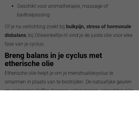
Geschikt voor aromatherapie, massage of
badtoepassing
Of je nu verlichting zoekt bij
buikpijn, stress of hormonale
disbalans
, bij Oliewinkeltje.nl vind je de juiste olie voor elke
fase van je cyclus.
Breng balans in je cyclus met
etherische olie
Etherische olie helpt je om je menstruatiecyclus te
omarmen in plaats van te bestrijden. De natuurlijke geuren
en werkzame stoffen brengen ontspanning, verzachten pijn
en herstellen de innerlijke rust.
Of je nu last hebt van krampen, stemmingswisselingen of
vermoeidheid — er is altijd een olie die je ondersteunt.
Bestel jouw etherische olie bij
Oliewinkeltje.nl