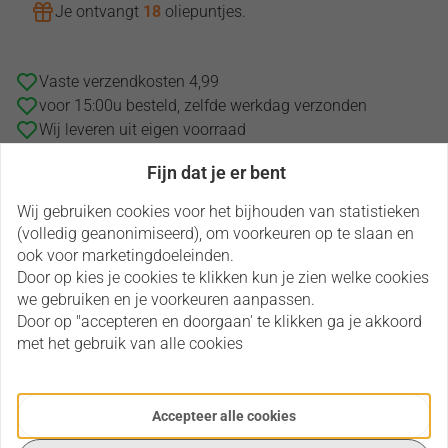
Je ontvangt
18
oliepuntjes
.
Vaste verzendkosten 4,99
voor 15:00u besteld, zelfde werkdag verzonden
Wij leveren uit eigen voorraad
Fijn dat je er bent
Wij gebruiken cookies voor het bijhouden van statistieken
Heeft u een vraag over dit product?
(volledig geanonimiseerd), om voorkeuren op te slaan en
Via onderstaande opties kun je contact met ons
ook voor marketingdoeleinden.
opnemen en je vraag stellen.
Door op kies je cookies te klikken kun je zien welke cookies
we gebruiken en je voorkeuren aanpassen.
Door op "accepteren en doorgaan' te klikken ga je akkoord
Neem contact op
met het gebruik van alle cookies
Omschrijving
Beoordelingen
Accepteer alle cookies
Omschrijving
Inner Child etherische olie de groene