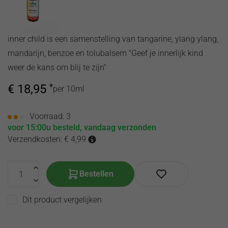
olie
de
hooikoorts
Toilette
Etherische
Song of
inner child is een samenstelling van tangarine, ylang ylang,
oliën
India
Corona
mandarijn, benzoe en tolubalsem "Geef je innerlijk kind
producten
virus
weer de kans om blij te zijn"
Etherische olie
zwangerschap
€
18,95
*
per 10ml
Voorraad: 3
voor 15:00u besteld, vandaag verzonden
Verzendkosten: € 4,99
Bestellen
Dit product vergelijken