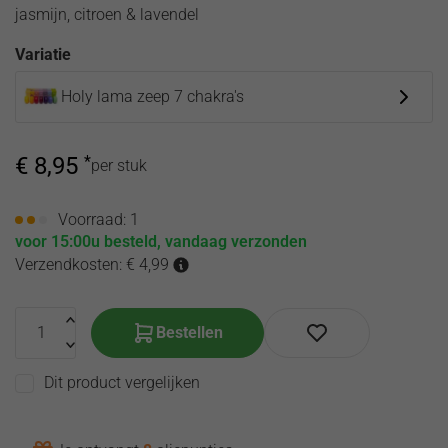
olie
jasmijn, citroen & lavendel
de
hooikoorts
Toilette
Variatie
Etherische
Song of
oliën
India
Holy lama zeep 7 chakra's
Corona
producten
virus
Etherische olie
€
8,95
*
per stuk
zwangerschap
Voorraad: 1
voor 15:00u besteld, vandaag verzonden
Verzendkosten: € 4,99
Bestellen
Dit product vergelijken