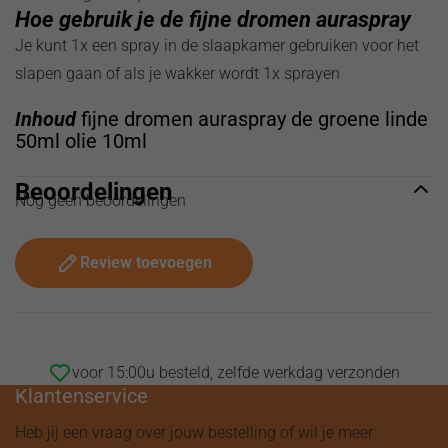
Hoe gebruik je de fijne dromen auraspray
Je kunt 1x een spray in de slaapkamer gebruiken voor het
slapen gaan of als je wakker wordt 1x sprayen
Inhoud
fijne dromen auraspray de groene linde
50ml olie 10ml
Beoordelingen
Nog geen beoordelingen
Review toevoegen
voor 15:00u besteld, zelfde werkdag verzonden
Klantenservice
Heb jij een vraag over jouw bestelling of wil je meer