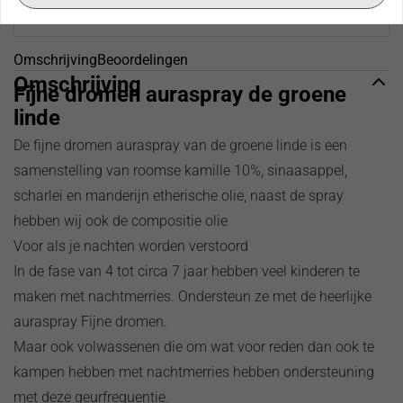
Omschrijving
Beoordelingen
Omschrijving
Fijne dromen auraspray de groene
linde
De fijne dromen auraspray van de groene linde is een
samenstelling van roomse kamille 10%, sinaasappel,
scharlei en manderijn etherische olie, naast de spray
hebben wij ook de compositie olie
Voor als je nachten worden verstoord
In de fase van 4 tot circa 7 jaar hebben veel kinderen te
maken met nachtmerries. Ondersteun ze met de heerlijke
auraspray Fijne dromen.
Maar ook volwassenen die om wat voor reden dan ook te
kampen hebben met nachtmerries hebben ondersteuning
met deze geurfrequentie.