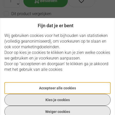
Bestellen
Dit product vergelijken
Fijn dat je er bent
Je ontvangt
18
oliepuntjes
.
Wij gebruiken cookies voor het bijhouden van statistieken
(volledig geanonimiseerd), om voorkeuren op te slaan en
ook voor marketingdoeleinden.
Vaste verzendkosten 4,99
Door op kies je cookies te klikken kun je zien welke cookies
voor 15:00u besteld, zelfde werkdag verzonden
we gebruiken en je voorkeuren aanpassen.
Wij leveren uit eigen voorraad
Door op "accepteren en doorgaan' te klikken ga je akkoord
met het gebruik van alle cookies
Heeft u een vraag over dit product?
Accepteer alle cookies
Via onderstaande opties kun je contact met ons
opnemen en je vraag stellen.
Kies je cookies
Neem contact op
Weiger cookies