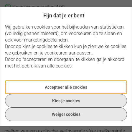
Vaste verzendkosten 4,99
voor 15:00u besteld, zelfde werkdag verzonden
Fijn dat je er bent
Wij leveren uit eigen voorraad
Wij gebruiken cookies voor het bijhouden van statistieken
(volledig geanonimiseerd), om voorkeuren op te slaan en
ook voor marketingdoeleinden.
Heeft u een vraag over dit product?
Door op kies je cookies te klikken kun je zien welke cookies
we gebruiken en je voorkeuren aanpassen.
Via onderstaande opties kun je contact met ons
Door op "accepteren en doorgaan' te klikken ga je akkoord
opnemen en je vraag stellen.
met het gebruik van alle cookies
Neem contact op
Accepteer alle cookies
Kies je cookies
Omschrijving
Beoordelingen
Omschrijving
Botanical paradise roomspray 100ml
Weiger cookies
De botanical paradise roomspray 100ml is ideaal voor het
creëren van een exotische, verfrissende sfeer in elke ruimte.