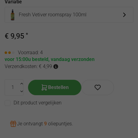
Variatie
olie
de
hooikoorts
Toilette
Fresh Vetiver roomspray 100ml
Etherische
Song of
oliën
India
Corona
producten
€
9,95
*
virus
Etherische olie
zwangerschap
Voorraad: 4
voor 15:00u besteld, vandaag verzonden
Verzendkosten: € 4,99
Bestellen
Dit product vergelijken
Je ontvangt
9
oliepuntjes
.