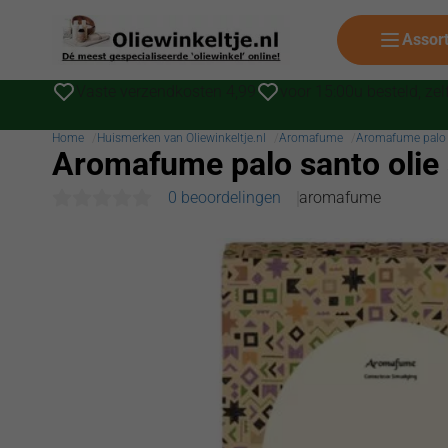
Assor
Vaste verzendkosten 4,99
voor 15:00u besteld, ze
Home
Huismerken van Oliewinkeltje.nl
Aromafume
Aromafume palo 
Aromafume palo santo olie 
0 beoordelingen
aromafume