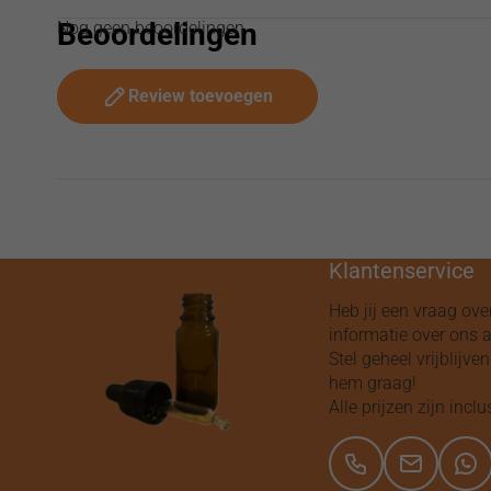
Beoordelingen
Nog geen beoordelingen
Review toevoegen
Klantenservice
Heb jij een vraag ove
informatie over ons 
Stel geheel vrijblijv
hem graag!
Alle prijzen zijn inclu