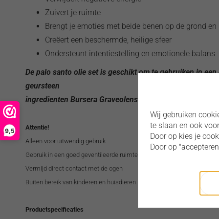
Zuivert je ruimte
Brengt je emoties met beide benen op de grond en 
Creëert een beschermde, heilige sfeer
Ondersteunt intentiestelling en emotionele balans
De palo santo olie set is geschikt om te gebruiken in een
geursteen
ingredienten Bursera Graveolens Olie, Natuurlijke emolli
Wij gebruiken cooki
te slaan en ook voo
Attentie!
9,5
Door op kies je coo
Alleen voor uitwendig gebruik
Door op "accepteren
Gebruik in een goed geventileerde ruimte
Vermijd direct contact met de ogen
Buiten bereik van kinderen en huisdieren houden
Productspecificaties