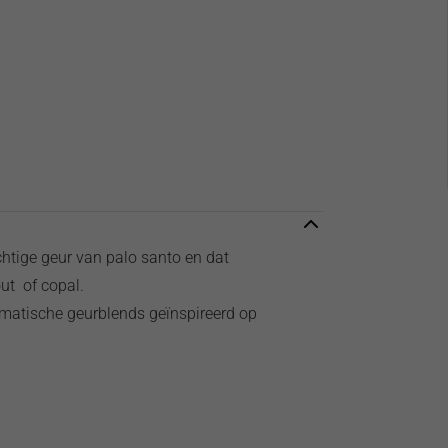
htige geur van palo santo en dat
ut of copal.
omatische geurblends geïnspireerd op