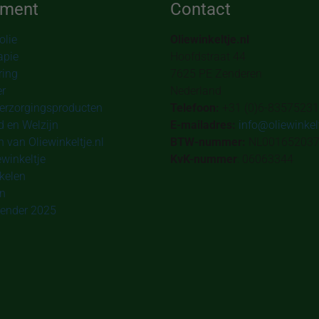
iment
Contact
olie
Oliewinkeltje.nl
apie
Hoofdstraat 44
ring
7625 PE Zenderen
er
Nederland
erzorgingsproducten
Telefoon:
+31 (0)6-83575231
 en Welzijn
E-mailadres:
info@oliewinkelt
 van Oliewinkeltje.nl
BTW-nummer:
NL00165203
ewinkeltje
KvK-nummer
: 06063344
kelen
en
ender 2025