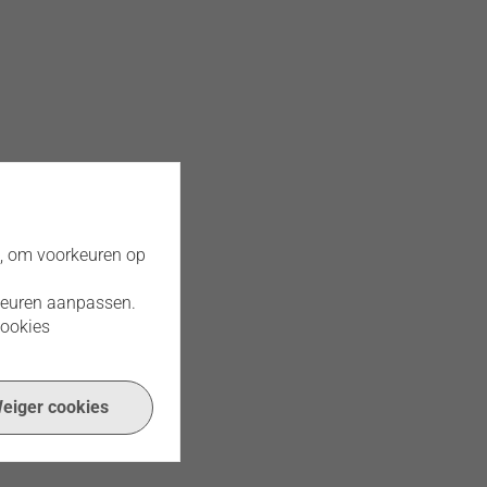
), om voorkeuren op
rkeuren aanpassen.
cookies
eiger cookies