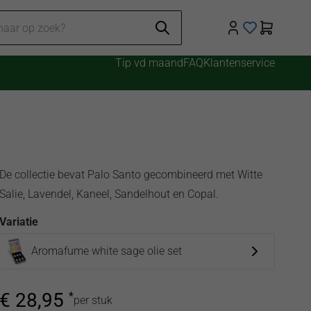
Tip vd maand
FAQ
Klantenservice
De collectie bevat Palo Santo gecombineerd met Witte
Salie, Lavendel, Kaneel, Sandelhout en Copal.
Variatie
Aromafume white sage olie set
€
28,95
*
per stuk