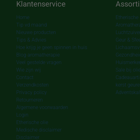
Klantenservice
Assort
Home
Etherische 
Tip vd maand
Aromather
Nieuwe producten
Luchtzuive
Tips & Advies
Geur & Sfe
Hoe krijg je geen spinnen in huis
Lichaamsv
Blog aromatherapie
Gezondheid
Veel gestelde vragen
Huismerken
Wie zijn wij
Sale bij oli
Contact
Cadeauarti
Verzendkosten
kerst geur
Privacy policy
Adventskal
Retourneren
Algemene voorwaarden
Login
Etherische olie
Medische disclaimer
Disclaimer