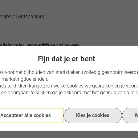
helpt bij ontspanning
 oliebrander, aromadiffuser of op een
Fijn dat je er bent
ent extracten
es voor het bijhouden van statistieken (volledig geanonimiseerd
r marketingdoeleinden.
kies te klikken kun je zien welke cookies we gebruiken en je voo
 en doorgaan' te klikken ga je akkoord met het gebruik van alle 
Accepteer alle cookies
Kies je cookies
W