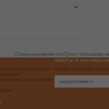
Vaste verzendkosten 4,99
voor 15:00u besteld, z
Schrijf je in voor onze m
r jouw bestelling of wil je meer
Voor tips, aanbiedingen en onz
assortiment?
end jouw vraag, wij beantwoorden
sief btw