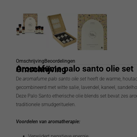
Omschrijving
Beoordelingen
Aromafume palo santo olie set
Omschrijving
De
aromafume palo santo olie set
heeft de warme, houtac
gecombineerd met witte salie, lavendel, kaneel, sandelho
Deze Palo Santo etherische olie blends set bevat zes ar
traditionele smudgerituelen.
Voordelen van aromatherapie:
Verwijdert negatieve energie