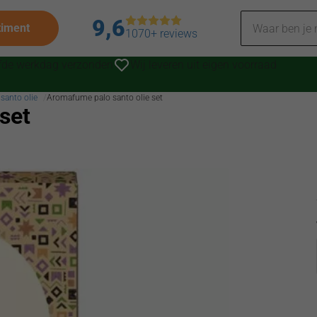
9,6
timent
1070+ reviews
lfde werkdag verzonden
Wij leveren uit eigen voorraad
santo olie
Aromafume palo santo olie set
set