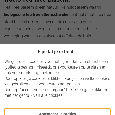
Tea Tree Balsem is een natuurlijke huidbalsem waarin
biologische
tea tree etherische olie
centraal staat. Tea tree
staat bekend om zijn zuiverende en verzorgende
eigenschappen en wordt al jarenlang gebruikt bij de
verzorging van een onzuivere of geïrriteerde huid.
De balsem bevat daarnaast voedende plantaardige oliën en
Fijn dat je er bent
natuurlijke wassen die de huid soepel houden en
Wij gebruiken cookies voor het bijhouden van statistieken
beschermen tegen uitdroging.
(volledig geanonimiseerd), om voorkeuren op te slaan en
ook voor marketingdoeleinden.
Toepassingen van Tea Tree Balsem
Door op kies je cookies te klikken kun je zien welke cookies
Tea Tree Balsem is geschikt voor de verzorging van:
we gebruiken en je voorkeuren aanpassen.
Door op "accepteren en doorgaan' te klikken ga je akkoord
Puistjes en een onzuivere huid
met het gebruik van alle cookies
Kloofjes aan handen of vingers
Droge en schrale huid
Accepteer alle cookies