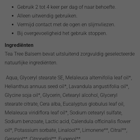
Gebruik 2 tot 4 keer per dag of naar behoefte.
Alleen uitwendig gebruiken.
Vermijd contact met de ogen en slijmvliezen.
Bij overgevoeligheid het gebruik stoppen.
Ingrediënten
Tea Tree Balsem bevat uitsluitend zorgvuldig geselecteerde
natuurlijke ingrediënten.
Aqua, Glyceryl stearate SE, Melaleuca alternifolia leaf oil*,
Helianthus annuus seed oil*, Lavandula angustifolia oil*,
Glycine soja oil*, Glycerin, Cetearyl alcohol, Glyceryl
stearate citrate, Cera alba, Eucalyptus globulus leaf oil,
Melaleuca viridiflora leaf oil*, Sodium cetearyl sulfate,
Sodium benzoate, Lactic acid, Calendula officinalis flower
oil*, Potassium sorbate, Linalool**, Limonene**, Citral**,
Geraniol**, Citronellol**, Eugenol**