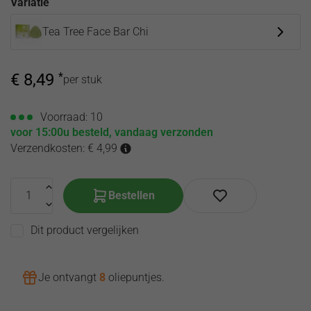
Variatie
olie
de
hooikoorts
Toilette
Tea Tree Face Bar Chi
Etherische
Song of
oliën
India
Corona
producten
€
8,49
*
per stuk
virus
Etherische olie
Voorraad: 10
zwangerschap
voor 15:00u besteld, vandaag verzonden
Verzendkosten: € 4,99
Bestellen
Dit product vergelijken
Je ontvangt
8
oliepuntjes
.