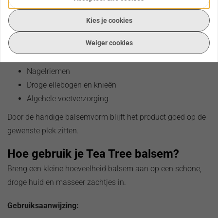
Ruwe plekjes
Kleine schaafplekjes
Kies je cookies
Verzorging van insectenbeten
Weiger cookies
Verzorging van tattoos
Geïrriteerde huid
Nagelriemen
Droge ellebogen en knieën
Algehele voetverzorging
Door de handige balsemvorm blijft het product goed op de
gewenste plek zitten.
Hoe gebruik je Tea Tree balsem?
Breng een kleine hoeveelheid balsem aan op een schone,
droge huid en masseer zachtjes in.
Gebruiksaanwijzing: