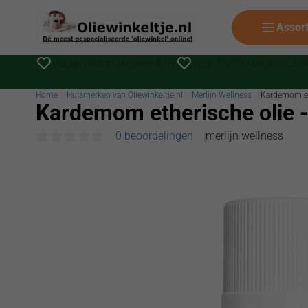
Assor
Vaste verzendkosten 4,99
voor 15:00u besteld, ze
Home
Huismerken van Oliewinkeltje.nl
Merlijn Wellness
Kardemom eth
Kardemom etherische olie -
0 beoordelingen
merlijn wellness