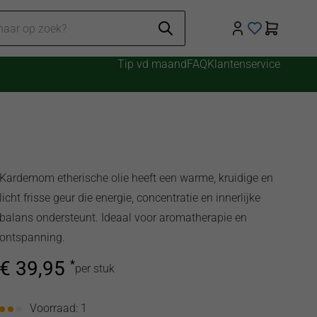
Tip vd maand
FAQ
Klantenservice
Kardemom etherische olie heeft een warme, kruidige en
licht frisse geur die energie, concentratie en innerlijke
balans ondersteunt. Ideaal voor aromatherapie en
ontspanning.
€
39,95
*
per stuk
Voorraad: 1