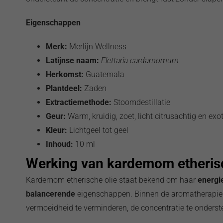
Eigenschappen
Merk:
Merlijn Wellness
Latijnse naam:
Elettaria cardamomum
Herkomst:
Guatemala
Plantdeel:
Zaden
Extractiemethode:
Stoomdestillatie
Geur:
Warm, kruidig, zoet, licht citrusachtig en exo
Kleur:
Lichtgeel tot geel
Inhoud:
10 ml
Werking van kardemom etherisc
Kardemom etherische olie staat bekend om haar
energi
balancerende
eigenschappen. Binnen de aromatherapie w
vermoeidheid te verminderen, de concentratie te onderste