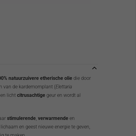
0% natuurzuivere etherische olie
die door
en van de kardemomplant (
Elettaria
en licht
citrusachtige
geur en wordt al
aar
stimulerende
,
verwarmende
en
 lichaam en geest nieuwe energie te geven,
rig te maken.