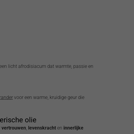
en licht afrodisiacum dat warmte, passie en
rander
voor een warme, kruidige geur die
erische olie
r
vertrouwen
,
levenskracht
en
innerlijke