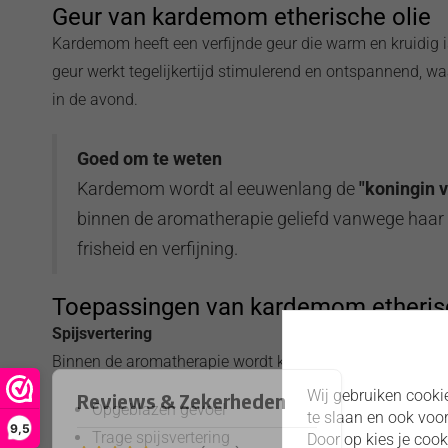
Geur van kardemom etherische olie
Kardemom heeft een verfijnde geur die warm en kruidig is
geur werkt tegelijkertijd stimulerend en ontspannend, wa
in de avond.
Goed om te weten
Kardemom wordt al eeuwenlang de
"koningin 
binnen de aromatherapie geliefd vanwege haar
frisheid en verfijning.
Toepassingen van kardemom etherisc
Spijsvertering
Binnen de aromatherapie wordt kardemom traditioneel ge
Wij gebruiken cooki
Opgeblazen gevoel
te slaan en ook voo
9,5
Trage spijsvertering
Door op kies je coo