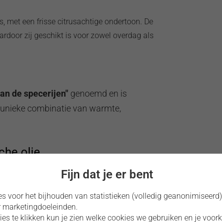
, met een frisse citrusachtige ondertoon. De
ardoor zij geschikt is voor zowel overdag als
van de specerijen"
genoemd en is
 unieke combinatie van warmte,
he olie
Fijn dat je er bent
bruikt ter ondersteuning van:
es voor het bijhouden van statistieken (volledig geanonimiseerd
r marketingdoeleinden.
kies te klikken kun je zien welke cookies we gebruiken en je voo