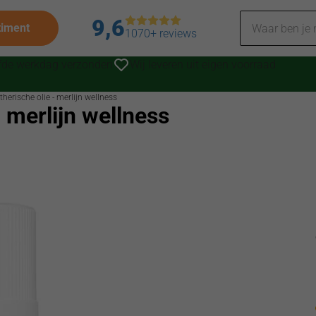
9,6
timent
1070+ reviews
lfde werkdag verzonden
Wij leveren uit eigen voorraad
erische olie - merlijn wellness
 merlijn wellness