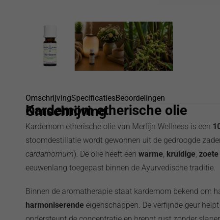
Omschrijving
Specificaties
Beoordelingen
Kardemom etherische olie
Omschrijving
Kardemom etherische olie van Merlijn Wellness is een
10
stoomdestillatie wordt gewonnen uit de gedroogde zad
cardamomum
). De olie heeft een
warme
,
kruidige
,
zoete
eeuwenlang toegepast binnen de Ayurvedische traditie.
Binnen de aromatherapie staat kardemom bekend om h
harmoniserende
eigenschappen. De verfijnde geur helpt
ondersteunt de concentratie en brengt rust zonder slape