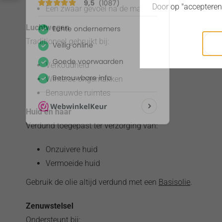
Door op "accepteren
Een zwaar gevoel na de maaltijd
Luchtwegen
Traditioneel gebruikt bij:
Verkoudheid
Winterse ongemakken
Benauwde ruimtes
Huid en haar
Verdund toegepast ter verzorging van:
Onzuivere huid
Vermoeide huid
Gebruik de olie altijd verdund met een
Basisolie
.
Zenuwstelsel
Ondersteunt bij: