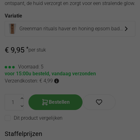
ontspant, de huid verzorgt en zorgt voor een stralende glow.
olie
de
hooikoorts
Toilette
Variatie
Etherische
Song of
oliën
India
Greenman rituals haver en honing epsom badzout
Corona
producten
virus
Etherische olie
€
9,95
*
per stuk
zwangerschap
Voorraad: 5
voor 15:00u besteld, vandaag verzonden
Verzendkosten: € 4,99
Bestellen
Dit product vergelijken
Staffelprijzen