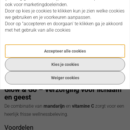
ook voor marketingdoeleinden.
geeft. De toevoeging van vitamine C ondersteunt een frisse
Door op kies je cookies te klikken kun je zien welke cookies
uitstraling van de huid en laat deze heerlijk zacht
we gebruiken en je voorkeuren aanpassen.
aanvoelen.
Door op "accepteren en doorgaan' te klikken ga je akkoord
met het gebruik van alle cookies
Wat is epsom badzout?
Epsomzout bestaat uit puur
magnesiumsulfaat
en wordt al
Accepteer alle cookies
jarenlang gebruikt tijdens ontspannende badrituelen. Een
warm bad met Epsomzout helpt vermoeide spieren
Kies je cookies
ontspannen en draagt bij aan een moment van rust en
welzijn.
Weiger cookies
Glow & Go – Verzorging voor lichaam
en geest
De combinatie van
mandarijn
en
vitamine C
zorgt voor een
heerlijk frisse wellnessbeleving.
Voordelen