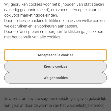
Via onderstaande opties kun je contact met ons
Wij gebruiken cookies voor het bijhouden van statistieken
opnemen en je vraag stellen.
(volledig geanonimiseerd), om voorkeuren op te slaan en
ook voor marketingdoeleinden.
Door op kies je cookies te klikken kun je zien welke cookies
Neem contact op
we gebruiken en je voorkeuren aanpassen.
Door op "accepteren en doorgaan' te klikken ga je akkoord
met het gebruik van alle cookies
Omschrijving
Beoordelingen
Omschrijving
Aromafume white sage wierookblokjes
Accepteer alle cookies
De aromafume white sage wierookblokjes heeft een frisse muntachtige
geur en is een biologische wierook.
Kies je cookies
Witte salie verjaagt negatieve energieën, gedachtes en emoties,
Weiger cookies
daarnaast heeft het een kalmerende en beschermende werking waardoor
ons hartchakra geopend kan worden.
De aromafume white sage wierookblokjes geven geleidelijk
hun geur af door de warmte van het waxinelichtje eronder,