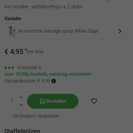
olie
de
kan worden. staffelkorting v.a 2 stuks
hooikoorts
Toilette
Etherische
Variatie
Song of
oliën
India
Corona
Aromafume smudge spray White Sage
producten
virus
Etherische olie
€
4,95
*
zwangerschap
per stuk
Voorraad: 8
voor 15:00u besteld, vandaag verzonden
Verzendkosten: € 4,99
Bestellen
Dit product vergelijken
Staffelprijzen