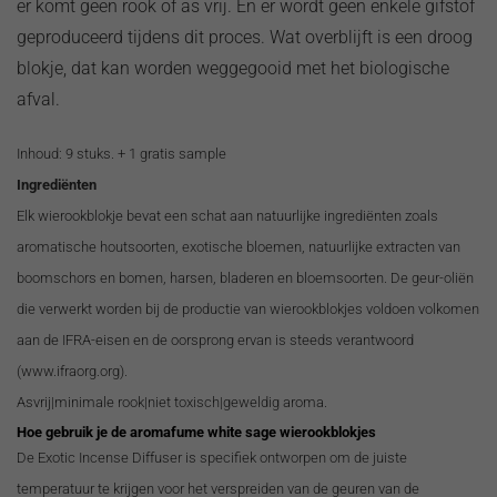
er komt geen rook of as vrij. En er wordt geen enkele gifstof
geproduceerd tijdens dit proces. Wat overblijft is een droog
blokje, dat kan worden weggegooid met het biologische
afval.
Inhoud: 9 stuks. + 1 gratis sample
Ingrediënten
Elk wierookblokje bevat een schat aan natuurlijke ingrediënten zoals
aromatische houtsoorten, exotische bloemen, natuurlijke extracten van
boomschors en bomen, harsen, bladeren en bloemsoorten. De geur-oliën
die verwerkt worden bij de productie van wierookblokjes voldoen volkomen
aan de IFRA-eisen en de oorsprong ervan is steeds verantwoord
(www.ifraorg.org).
Asvrij|minimale rook|niet toxisch|geweldig aroma.
Hoe gebruik je de aromafume white sage wierookblokjes
De Exotic Incense Diffuser is specifiek ontworpen om de juiste
temperatuur te krijgen voor het verspreiden van de geuren van de