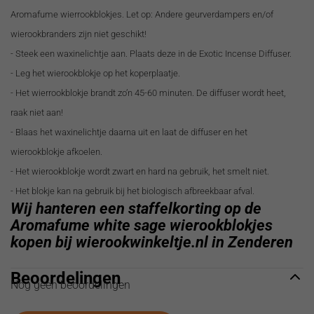
Aromafume wierrookblokjes. Let op: Andere geurverdampers en/of
wierookbranders zijn niet geschikt!
- Steek een waxinelichtje aan. Plaats deze in de Exotic Incense Diffuser.
- Leg het wierookblokje op het koperplaatje.
- Het wierrookblokje brandt zo’n 45-60 minuten. De diffuser wordt heet,
raak niet aan!
- Blaas het waxinelichtje daarna uit en laat de diffuser en het
wierookblokje afkoelen.
- Het wierookblokje wordt zwart en hard na gebruik, het smelt niet.
- Het blokje kan na gebruik bij het biologisch afbreekbaar afval.
Wij hanteren een staffelkorting op de
Aromafume white sage wierookblokjes
kopen bij wierookwinkeltje.nl in Zenderen
Beoordelingen
Nog geen beoordelingen