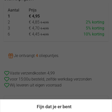
Aantal
Prijs
1
€ 4,95
2
€ 4,85
2% korting
€ 4,95
3
€ 4,70
5% korting
€ 4,95
6
€ 4,45
10% korting
€ 4,95
Je ontvangt
4
oliepuntjes
.
Vaste verzendkosten 4,99
voor 15:00u besteld, zelfde werkdag verzonden
Wij leveren uit eigen voorraad
Heeft u een vraag over dit product?
Fijn dat je er bent